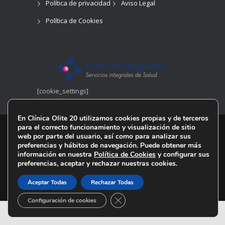
Política de privacidad
Aviso Legal
Política de Cookies
[cookie_settings]
En Clínica Olite 20 utilizamos cookies propias y de terceros
para el correcto funcionamiento y visualización de sitio
© 2021
Clinica Olite 20
. Todos los derechos
web por parte del usuario, así como para analizar sus
reservados.
preferencias y hábitos de navegación. Puede obtener más
información en nuestra
Política de Cookies
y configurar sus
preferencias, aceptar y rechazar nuestras cookies.
Política de privacidad
Aviso Legal
Política de Cookies
Aceptar Todas
Rechazar Todas
Cerrar el banner de cookies RGPD
Configuración de cookies