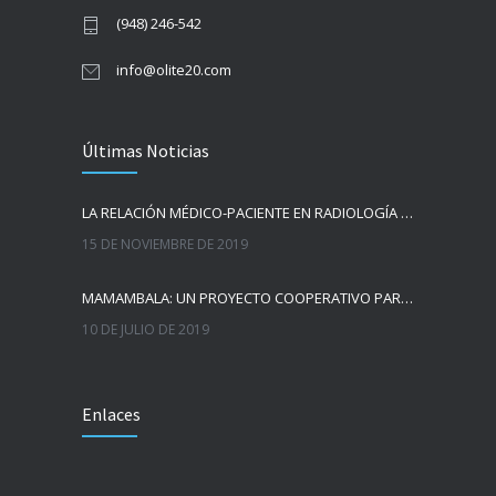
(948) 246-542
info@olite20.com
Últimas Noticias
LA RELACIÓN MÉDICO-PACIENTE EN RADIOLOGÍA MAMARIA
15 DE NOVIEMBRE DE 2019
MAMAMBALA: UN PROYECTO COOPERATIVO PARA INSTAURAR LA MAMOGRAFÍA Y MEJORAR LA RADIOLOGÍA EN EBOMÉ (CAMERÚN)
10 DE JULIO DE 2019
Enlaces