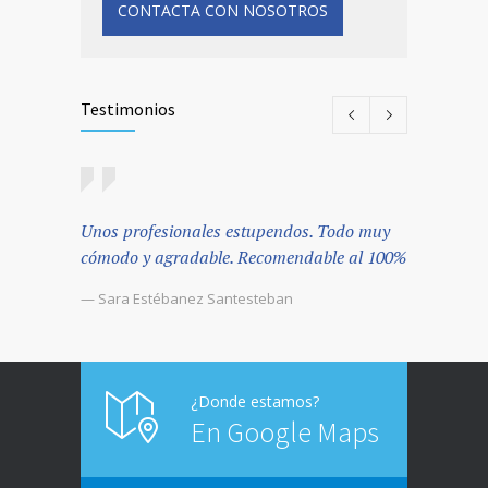
CONTACTA CON NOSOTROS
Testimonios
Unos profesionales estupendos. Todo muy
Excelent
cómodo y agradable. Recomendable al 100%
dinero 
todo lo 
— Sara Estébanez Santesteban
buen y e
— Ione B
¿Donde estamos?
En Google Maps