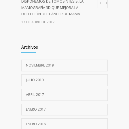
DISPONEMOS DE TOMOSÍNTESIS, LA
3110
MAMOGRAFÍA 3D QUE MEJORA LA
DETECCIÓN DEL CÁNCER DE MAMA
17 DE ABRIL DE 2017
CONDICIONES ESPECIALES PARA MAYORES
2340
DE 70 AÑOS, EN MAMOGRAFÍA Y
Archivos
DENSITOMETRÍA
12 DE ABRIL DE 2017
NOVIEMBRE 2019
LUIS APESTEGUÍA CIRIZA, SOCIO DE HONOR
2246
DE LA SEDIM
JULIO 2019
24 DE ENERO DE 2016
ABRIL 2017
ENERO 2017
ENERO 2016