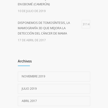
EN EBOMÉ (CAMERÚN)
10 DE JULIO DE 2019
DISPONEMOS DE TOMOSÍNTESIS, LA
3114
MAMOGRAFÍA 3D QUE MEJORA LA
DETECCIÓN DEL CÁNCER DE MAMA
17 DE ABRIL DE 2017
CONDICIONES ESPECIALES PARA MAYORES
2343
DE 70 AÑOS, EN MAMOGRAFÍA Y
Archivos
DENSITOMETRÍA
12 DE ABRIL DE 2017
NOVIEMBRE 2019
LUIS APESTEGUÍA CIRIZA, SOCIO DE HONOR
2247
DE LA SEDIM
JULIO 2019
24 DE ENERO DE 2016
ABRIL 2017